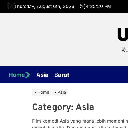
Skip
Thursday, August 6th, 2026
4:25:22 PM
to
the
content
U
Ku
Home
Asia
Barat
Home
Asia
Category:
Asia
Film komedi Asia yang mana lebih mementingk
menghibur kita. Dan membuat kita tertawa t