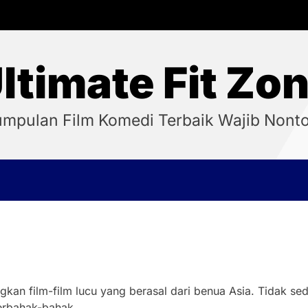
ltimate Fit Zo
mpulan Film Komedi Terbaik Wajib Nont
an film-film lucu yang berasal dari benua Asia. Tidak sedik
erbahak-bahak.