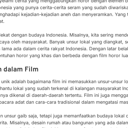
nyelami cerita yang menggabungkan horor dengan elemen bu
donesia yang punya cerita-cerita seram yang sudah diwarisk
menghadapi kejadian-kejadian aneh dan menyeramkan. Yang
t.
 dekat dengan budaya Indonesia. Misalnya, kita sering mend
caya oleh masyarakat. Banyak unsur lokal yang diangkat, se
 lama ada dalam cerita rakyat Indonesia. Dengan latar bel
uhan horor yang khas dan berbeda dengan film horor luar
n dalam Film
 unik adalah bagaimana film ini memasukkan unsur-unsur lo
 hantu lokal yang sudah terkenal di kalangan masyarakat Ind
nya dikenal di daerah-daerah tertentu. Film ini juga men
pacara adat dan cara-cara tradisional dalam mengatasi mas
an unsur gaib saja, tetapi juga memanfaatkan budaya lokal 
rita. Misalnya, desain rumah atau bangunan yang ada dala