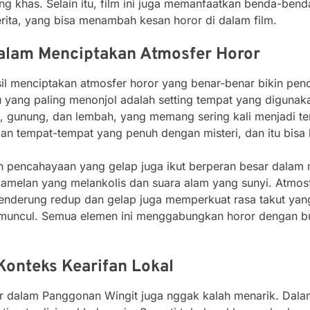
ang khas. Selain itu, film ini juga memanfaatkan benda-bend
erita, yang bisa menambah kesan horor di dalam film.
alam Menciptakan Atmosfer Horor
asil menciptakan atmosfer horor yang benar-benar bikin pe
yang paling menonjol adalah setting tempat yang digunakan 
bat, gunung, dan lembah, yang memang sering kali menjadi te
an tempat-tempat yang penuh dengan misteri, dan itu bisa k
dan pencahayaan yang gelap juga ikut berperan besar dala
elan yang melankolis dan suara alam yang sunyi. Atmosfer
enderung redup dan gelap juga memperkuat rasa takut yan
muncul. Semua elemen ini menggabungkan horor dengan b
Konteks Kearifan Lokal
er dalam Panggonan Wingit juga nggak kalah menarik. Dalam 