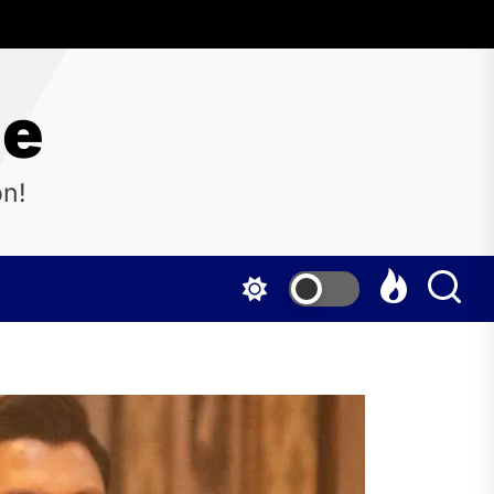
ne
on!