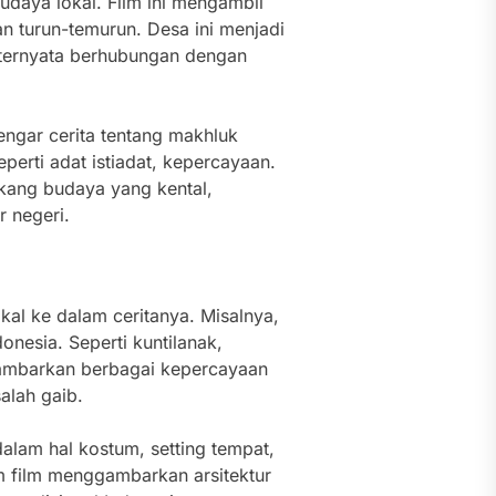
daya lokal. Film ini mengambil
an turun-temurun. Desa ini menjadi
 ternyata berhubungan dengan
engar cerita tentang makhluk
perti adat istiadat, kepercayaan.
akang budaya yang kental,
 negeri.
kal ke dalam ceritanya. Misalnya,
onesia. Seperti kuntilanak,
ggambarkan berbagai kepercayaan
alah gaib.
dalam hal kostum, setting tempat,
m film menggambarkan arsitektur