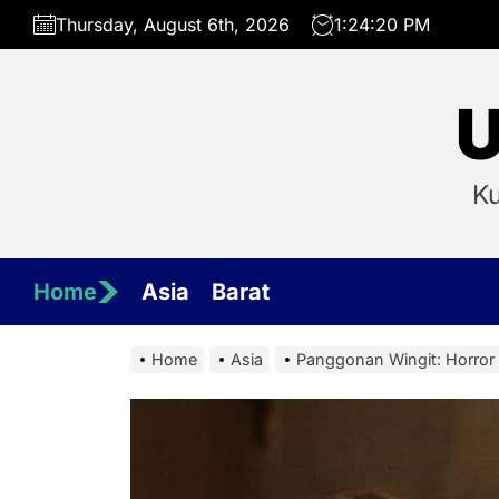
Skip
Thursday, August 6th, 2026
1:24:21 PM
to
the
content
U
Ku
Home
Asia
Barat
Home
Asia
Panggonan Wingit: Horror