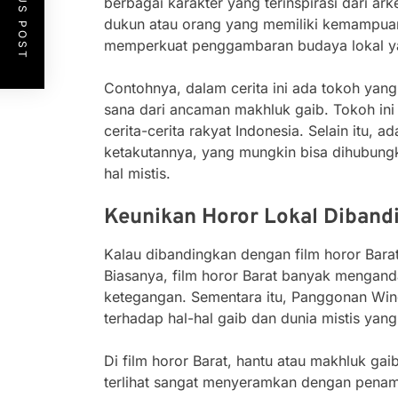
PREVIOUS POST
berbagai karakter yang terinspirasi dari ark
dukun atau orang yang memiliki kemampuan u
memperkuat penggambaran budaya lokal yan
Contohnya, dalam cerita ini ada tokoh yan
sana dari ancaman makhluk gaib. Tokoh ini 
cerita-cerita rakyat Indonesia. Selain itu,
ketakutannya, yang mungkin bisa dihubung
hal mistis.
Keunikan Horor Lokal Diband
Kalau dibandingkan dengan film horor Bara
Biasanya, film horor Barat banyak menganda
ketegangan. Sementara itu, Panggonan Wing
terhadap hal-hal gaib dan dunia mistis yang
Di film horor Barat, hantu atau makhluk ga
terlihat sangat menyeramkan dengan penamp