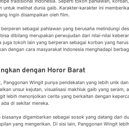
etipe tradisional Indonesia. Seperti tokoh pahlawan, korban
ntuk melihat dunia gaib. Karakter-karakter ini memberika
g ingin disampaikan oleh film.
g berperan sebagai pahlawan yang berusaha melindungi de
bisa dibilang merupakan perwujudan dari nilai-nilai keber
 ada juga tokoh lain yang berperan sebagai korban yang har
kan dengan cara masyarakat Indonesia menghadapi berbaga
ingkan dengan Horor Barat
t, Panggonan Wingit punya pendekatan yang lebih unik dan
lkan unsur kejutan, visualisasi makhluk gaib yang seram, 
it lebih menonjolkan cerita yang berkaitan dengan keperc
 ada di sekitar mereka.
ib biasanya digambarkan sebagai sosok yang datang dari dun
ilan yang mengerikan. Di sisi lain, Panggonan Wingit leb