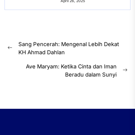
April 26, 2025
Post
Sang Pencerah: Mengenal Lebih Dekat
navigation
Previous
KH Ahmad Dahlan
post:
Ave Maryam: Ketika Cinta dan Iman
Ne
Beradu dalam Sunyi
pos