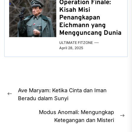
Operation Finale:
Kisah Misi
Penangkapan
Eichmann yang
Mengguncang Dunia
ULTIMATE FITZONE
April 28, 2025
Post
Ave Maryam: Ketika Cinta dan Iman
navigation
Previous
Beradu dalam Sunyi
post:
Modus Anomali: Mengungkap
Ne
Ketegangan dan Misteri
pos