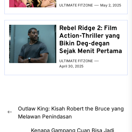
ULTIMATE FITZONE
May 2, 2025
Rebel Ridge 2: Film
Action-Thriller yang
Bikin Deg-degan
Sejak Menit Pertama
ULTIMATE FITZONE
April 30, 2025
Post
Outlaw King: Kisah Robert the Bruce yang
navigation
Previous
Melawan Penindasan
post:
Kenapa Gampang Cuan Bisa Jadi