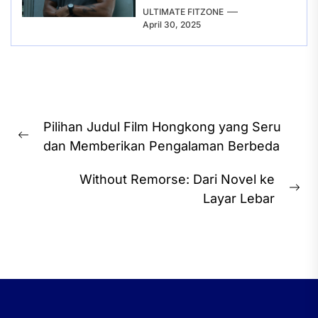
ULTIMATE FITZONE
April 30, 2025
Post
Pilihan Judul Film Hongkong yang Seru
navigation
Previous
dan Memberikan Pengalaman Berbeda
post:
Without Remorse: Dari Novel ke
Ne
Layar Lebar
pos