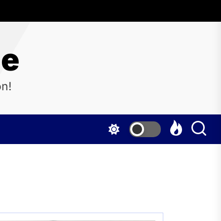
ne
on!