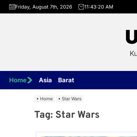
Skip
Friday, August 7th, 2026
11:43:20 AM
to
the
content
U
Ku
Home
Asia
Barat
Home
Star Wars
Tag:
Star Wars