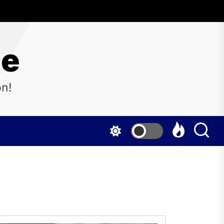
ne
on!