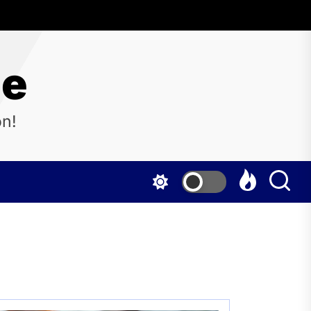
ne
on!