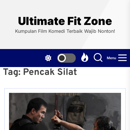
Skip
to
the
Ultimate Fit Zone
content
Kumpulan Film Komedi Terbaik Wajib Nonton!
Menu
Tag:
Pencak Silat