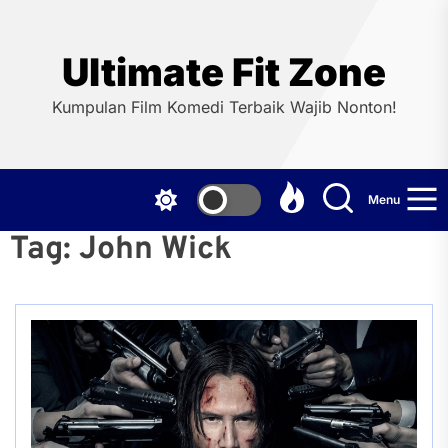
Skip
to
the
Ultimate Fit Zone
content
Kumpulan Film Komedi Terbaik Wajib Nonton!
Menu
Tag:
John Wick