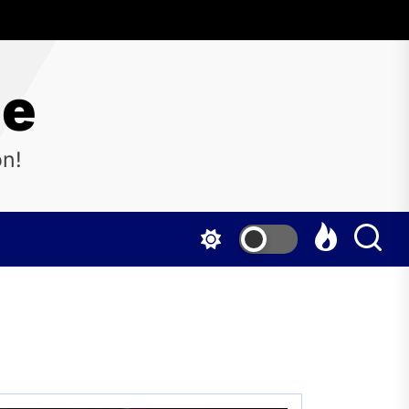
ne
on!