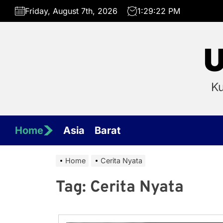
Skip
Friday, August 7th, 2026
1:29:22 PM
to
the
content
U
Ku
Home
Asia
Barat
Home
Cerita Nyata
Tag:
Cerita Nyata