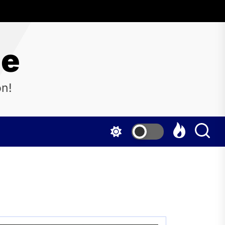
ne
on!