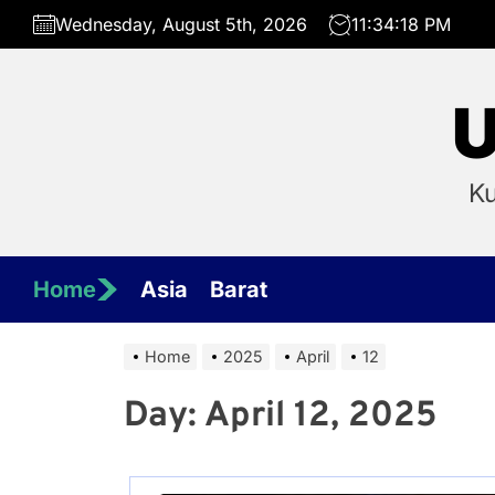
Skip
Wednesday, August 5th, 2026
11:34:18 PM
to
the
content
U
Ku
Home
Asia
Barat
Home
2025
April
12
Day:
April 12, 2025